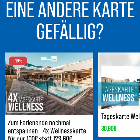
EINE ANDERE KARTE
GEFÄLLIG?
-19%
Tageskarte Wel
Zum Ferienende nochmal
Regulärer
30,90€
entspannen – 4x Wellnesskarte
für nur 100€ statt 123,60€
Preis