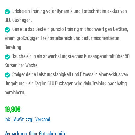
Erlebe ein Training voller Dynamik und Fortschritt im exklusiven
BLU Guxhagen.
Genieße das Beste in puncto Training mit hochwertigen Geräten,
einem großzügigen Freihantelbereich und bedürfnisorientierter
Beratung.
Tauche ein in ein abwechslungsreiches Kursangebot mit über 50
Kursen pro Woche.
Steiger deine Leistungsfähigkeit und Fitness in einer exklusiven
Umgebung – ein Tag im BLU Guxhagen wird dein Training nachhaltig
bereichern.
Regulärer
19,90€
Preis
inkl. MwSt. zzgl. Versand
Verpackung:
Ohne Gutscheinhülle