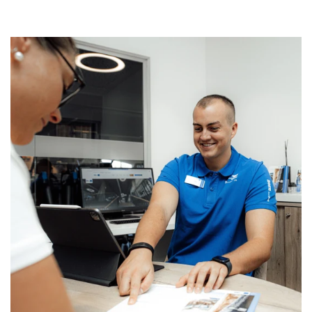
Confirm your age
Are you 18 years old or older?
NO, I'M NOT
YES, I AM