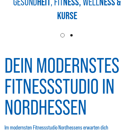
GESUND
HEIT
, FIT
NESS,
WELL
NESS &
KURSE
DEIN MODERNSTES
FITNESSSTUDIO IN
NORDHESSEN
Im modernsten Fitnessstudio Nordhessens erwarten dich