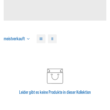
Confirm your age
Are you 18 years old or older?
NO, I'M NOT
YES, I AM
meistverkauft
Leider gibt es keine Produkte in dieser Kollektion